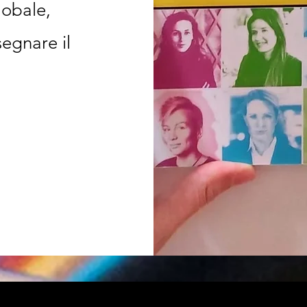
lobale,
egnare il