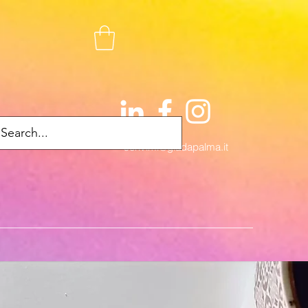
scrivimi@giadapalma.it