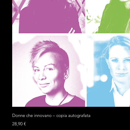
Donne che innovano – copia autografata
Prezzo
28,90 €