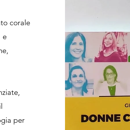
nto corale
a e
ne,
nziate,
l
ogia per